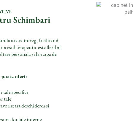
ATIVE
ntru Schimbari
nda a ta ca intreg, facilitand
Procesul terapeutic este flexibil
oltare personala si la etapa de
 poate oferi:
 tale specifice
r tale
favorizeaza deschiderea si
esurselor tale interne