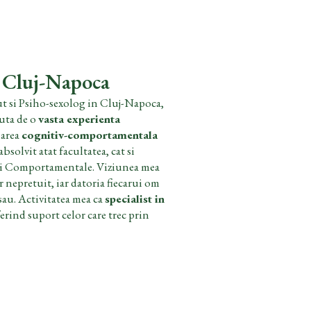
n Cluj-Napoca
ut si Psiho-sexolog in Cluj-Napoca,
nuta de o
vasta experienta
marea
cognitiv-comportamentala
solvit atat facultatea, cat si
e și Comportamentale. Viziunea mea
r nepretuit, iar datoria fiecarui om
sau. Activitatea mea ca
specialist in
ferind suport celor care trec prin