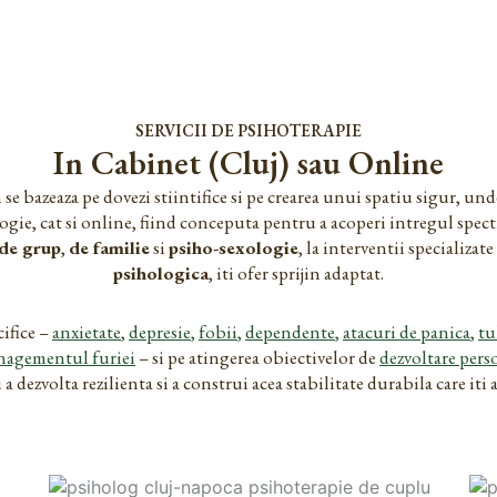
SERVICII DE PSIHOTERAPIE
In Cabinet (Cluj) sau Online
 se bazeaza pe dovezi stiintifice si pe crearea unui spatiu sigur, un
ogie, cat si online, fiind conceputa pentru a acoperi intregul spectru
de grup
,
de familie
si
psiho-sexologie
, la interventii specializa
psihologica
, iti ofer sprijin adaptat.
ifice –
anxietate
,
depresie
,
fobii
,
dependente
,
atacuri de panica
,
tu
agementul furiei
– si pe atingerea obiectivelor de
dezvoltare pers
dezvolta rezilienta si a construi acea stabilitate durabila care iti 