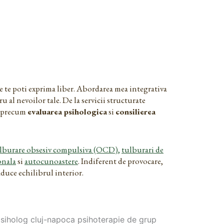
de te poti exprima liber. Abordarea mea integrativa
 al nevoilor tale. De la servicii structurate
te precum
evaluarea psihologica
si
consilierea
lburare obsesiv compulsiva (OCD)
,
tulburari de
onala
si
autocunoastere
. Indiferent de provocare,
aduce echilibrul interior.