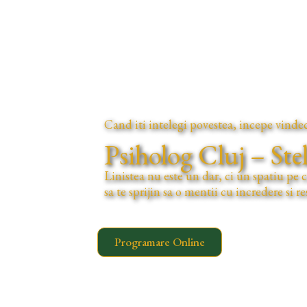
Skip
to
content
Cand iti intelegi povestea, incepe vindeca
Psiholog Cluj – St
Linistea nu este un dar, ci un spatiu pe ca
sa te sprijin sa o mentii cu incredere si r
Programare Online