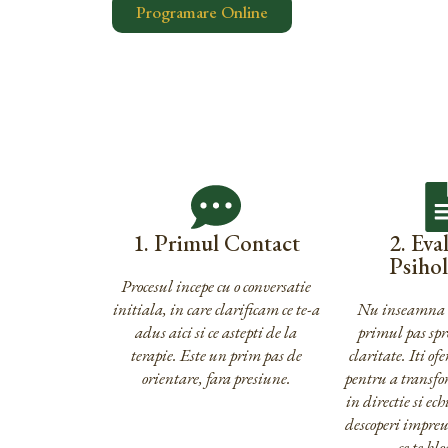
Programare Online
1. Primul Contact
2. Eva
Psiho
Procesul incepe cu o conversatie
initiala, in care clarificam ce te-a
Nu inseamna et
adus aici si ce astepti de la
primul pas spre
terapie. Este un prim pas de
claritate. Iti of
orientare, fara presiune.
pentru a transf
in directie si ec
descoperi impreun
ce te bl