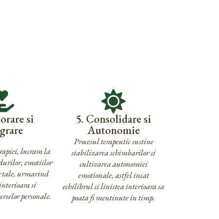
orare si
5. Consolidare si
grare
Autonomie
Procesul terapeutic sustine
rapiei, lucram la
stabilizarea schimbarilor si
durilor, emotiilor
cultivarea autonomiei
or tale, urmarind
emotionale, astfel incat
interioara si
echilibrul si linistea interioara sa
urselor personale.
poata fi mentinute in timp.