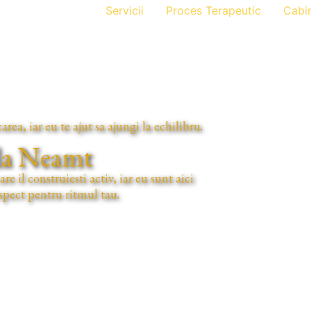
Servicii
Proces Terapeutic
Cabi
rea, iar eu te ajut sa ajungi la echilibru.
ela Neamt
re il construiesti activ, iar eu sunt aici
espect pentru ritmul tau.