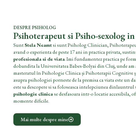
DESPRE PSIHOLOG
Psihoterapeut si Psiho-sexolog i
Sunt
Stela Neamt
si sunt Psiholog Clinician, Psihoterape
avand o experienta de peste 17 ani in practica privata, susti
profesionala si de viata
. Imi fundamentez practica pe for
dobandita la Universitatea Babes-Bolyai din Cluj, unde am ab
masteratul în Psihologie Clinica și Psihoterapii Cognitiv
asupra psihologiei porneste de la premisa ca viata este un da
este sa descopere si sa foloseasca intelepciunea dinlauntrul 
psihologie clinica
se desfasoara intr-o locatie accesibila, o
momente dificile.
Mai multe despre mine