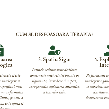
CUM SE DESFOASOARA TERAPIA?
luarea
3. Spatiu Sigur
4. Expl
logica
Inte
Primele sedinte sunt dedicate
ichete ci este
construirii unei relatii bazate pe
Pe parcursul te
 intelegere si
siguranta, incredere si respect,
intelegerea gan
er sprijinul meu
care permite explorarea autentica
si experientel
orma informatia
a trairilor tale.
claritatea 
hilibru, pentru a
dezvoltarea res
a ce te ajuta si
ocheaza.