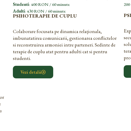
Studenti
: 400 RON / 60 minute
200
Adulti
: 430 RON / 60 minute
PS
PSIHOTERAPIE DE CUPLU
Exp
Colaborare focusata pe dinamica relaționala,
sec
imbunatatirea comunicarii, gestionarea conflictelor
sol
si reconstruirea armoniei intre parteneri. Sedinte de
ter
terapie de cuplu atat pentru adulti cat si pentru
pro
studenti.
Vezi detalii
nor
e
u