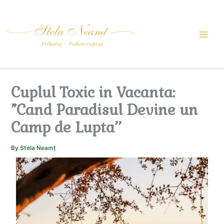
Skip
to
content
Cuplul Toxic in Vacanta:
”Cand Paradisul Devine un
Camp de Lupta’’
By
Stela Neamț