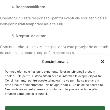
Responsabilitate
Operatorul nu este responsabil pentru eventuale erori tehnice sau
indisponibilitati temporare ale site-ului.
Drepturi de autor
Continutul site-ului (texte, imagini, logo) este protejat de drepturile
de autor si nu poate fi copiat fara acord scris.
Consimtamant
Modificari
Pentru a oferi cele mai bune experiente, folosim tehnologii precum
Termenii pot fi modificati fara notificare prealabila.
cookie-urile pentru a stoca si/sau accesa informatiile despre dispozitiv.
Consimtamantul pentru aceste tehnologii ne va permite sa prelucram
date precum comportamentul de navigare sau ID-uri unice pe acest site.
Neacordarea sau retragerea consimtamantului poate afecta negativ
anumite caracteristici si functii.
Copyright © 2026 Psiholog Stela Neamt