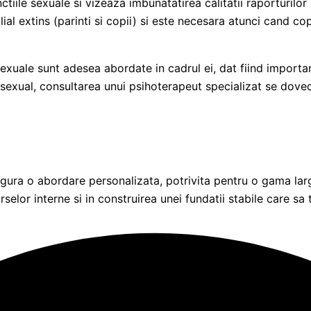
iile sexuale si vizeaza imbunatatirea calitatii raporturilor
l extins (parinti si copii) si este necesara atunci cand copi
xuale sunt adesea abordate in cadrul ei, dat fiind important
i sexual, consultarea unui psihoterapeut specializat se doved
sigura o abordare personalizata,
potrivita pentru o gama larga
rselor interne si in construirea unei fundatii stabile care sa