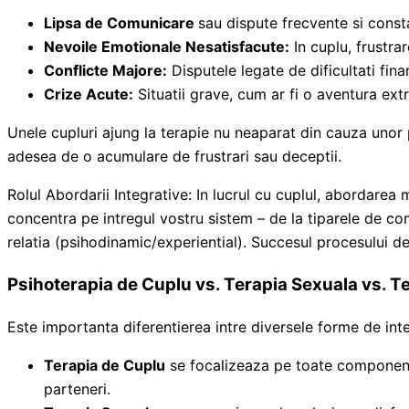
Lipsa de Comunicare
sau dispute frecvente si const
Nevoile Emotionale Nesatisfacute:
In cuplu, frustra
Conflicte Majore:
Disputele legate de dificultati fin
Crize Acute:
Situatii grave, cum ar fi o aventura extr
Unele cupluri ajung la terapie nu neaparat din cauza unor 
adesea de o acumulare de frustrari sau deceptii.
Rolul Abordarii Integrative: In lucrul cu cuplul, abordarea
concentra pe intregul vostru sistem – de la tiparele de c
relatia (psihodinamic/experiential). Succesul procesului d
Psihoterapia de Cuplu vs. Terapia Sexuala vs. Te
Este importanta diferentierea intre diversele forme de inte
Terapia de Cuplu
se focalizeaza pe toate componentele
parteneri.