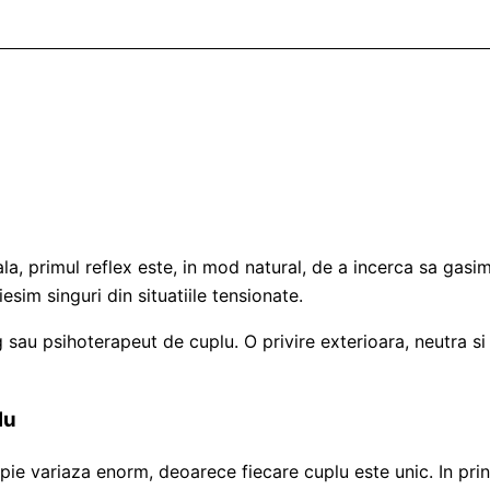
gala, primul reflex este, in mod natural, de a incerca sa ga
esim singuri din situatiile tensionate.
au psihoterapeut de cuplu. O privire exterioara, neutra si 
lu
e variaza enorm, deoarece fiecare cuplu este unic. In princ