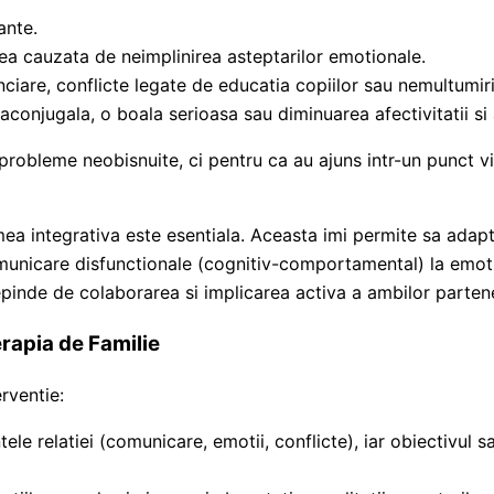
ante.
rea cauzata de neimplinirea asteptarilor emotionale.
anciare, conflicte legate de educatia copiilor sau nemultumi
aconjugala, o boala serioasa sau diminuarea afectivitatii si a
probleme neobisnuite, ci pentru ca au ajuns intr-un punct vi
 mea integrativa este esentiala. Aceasta imi permite sa adapt
omunicare disfunctionale (cognitiv-comportamental) la emoti
epinde de colaborarea si implicarea activa a ambilor partene
rapia de Familie
rventie:
 relatiei (comunicare, emotii, conflicte), iar obiectivul sa