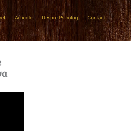
net
Articole
Despre Psiholog
Contact
e
va