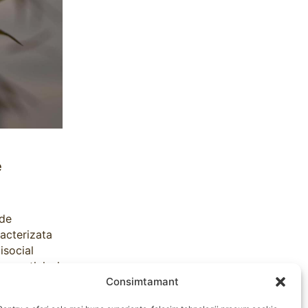
e
 de
acterizata
isocial
 empatiei, si
Consimtamant