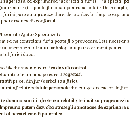
ii sugereaza ca exprimarea incorecta a furiei – in special
pa
(suprimarea) – poate fi nociva pentru sanatate. De exemplu,
 furiei pare sa agraveze durerile cronice, in timp ce exprim
poate reduce disconfortul.
Nevoie de Ajutor Specializat?
um sa ne controlam furia poate fi o provocare. Este necesar s
orul specializat al unui psiholog sau psihoterapeut pentru
ul furiei daca:
motiile dumneavoastra
ies de sub control
.
tionati intr-un mod pe care il
regretati
raniti
pe cei din jur (verbal sau fizic).
 sunt afectate
relatiile personale
din cauza acceselor de furi
te domina sau iti afecteaza relatiile, te invit sa programezi 
 Impreuna putem dezvolta strategii sanatoase de exprimare s
 al acestei emotii puternice.