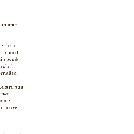
ecanisme
e furia.
a. In mod
si nevoile
rolati.
ernaliza
oastra sau
ament
nice.
terioare,