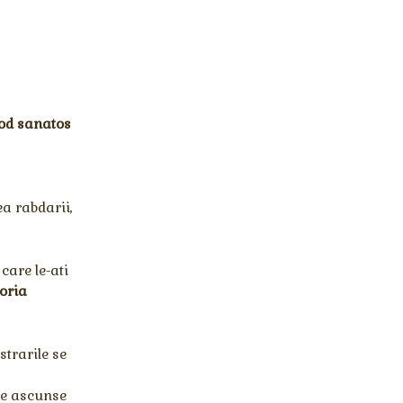
mod sanatos
ea rabdarii,
care le-ati
toria
strarile se
le ascunse