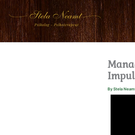
Skip
to
content
Manag
Impul
By
Stela Neam