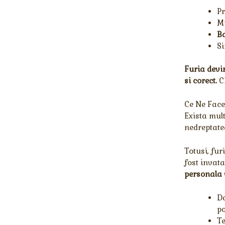
P
M
Ba
Si
Furia devi
si corect.
Ch
Ce Ne Face
Exista mult
nedreptate
Totusi, fur
fost invata
personala
Da
po
Te