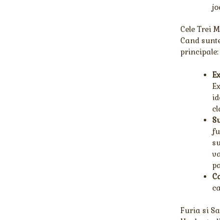
jo
Cele Trei M
Cand sunte
principale:
Ex
Ex
id
cl
Su
fu
su
va
pa
C
ca
Furia si S