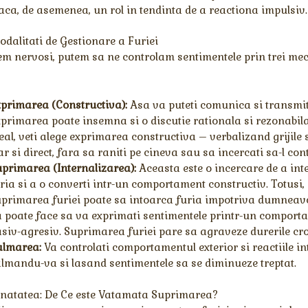
aca, de asemenea, un rol in tendinta de a reactiona impulsiv.
odalitati de Gestionare a Furiei
m nervosi, putem sa ne controlam sentimentele prin trei m
primarea (Constructiva):
Asa va puteti comunica si transmit
primarea poate insemna si o discutie rationala si rezonabil
eal, veti alege exprimarea constructiva – verbalizand grijile 
ar si direct, fara sa raniti pe cineva sau sa incercati sa-l cont
primarea (Internalizarea):
Aceasta este o incercare de a int
ria si a o converti intr-un comportament constructiv. Totusi,
primarea furiei poate sa intoarca furia impotriva dumneav
 poate face sa va exprimati sentimentele printr-un comport
siv-agresiv. Suprimarea furiei pare sa agraveze durerile cro
almarea:
Va controlati comportamentul exterior si reactiile in
lmandu-va si lasand sentimentele sa se diminueze treptat.
anatatea: De Ce este Vatamata Suprimarea?