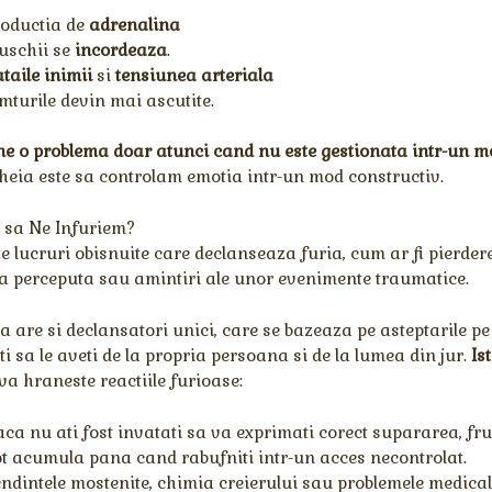
roductia de
adrenalina
uschii se
incordeaza
.
taile inimii
si
tensiunea arteriala
mturile devin mai ascutite.
ne o problema doar atunci cand nu este gestionata intr-un 
eia este sa controlam emotia intr-un mod constructiv.
 sa Ne Infuriem?
e lucruri obisnuite care declanseaza furia, cum ar fi pierder
a perceputa sau amintiri ale unor evenimente traumatice.
ia are si declansatori unici, care se bazeaza pe asteptarile pe 
ti sa le aveti de la propria persoana si de la lumea din jur.
Is
va hraneste reactiile furioase:
ca nu ati fost invatati sa va exprimati corect supararea, fru
t acumula pana cand rabufniti intr-un acces necontrolat.
ndintele mostenite, chimia creierului sau problemele medica