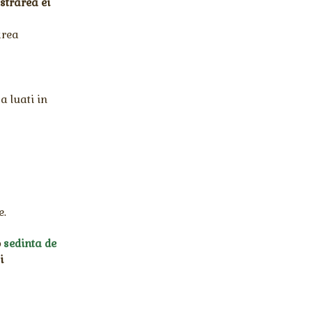
strarea ei
area
a luati in
e.
o
sedinta de
i