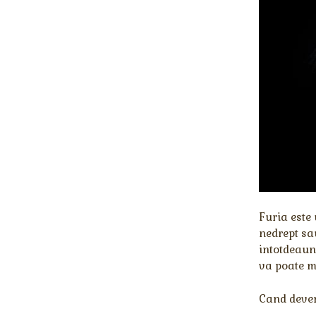
Furia este
nedrept sa
intotdeauna
va poate mo
Cand deven