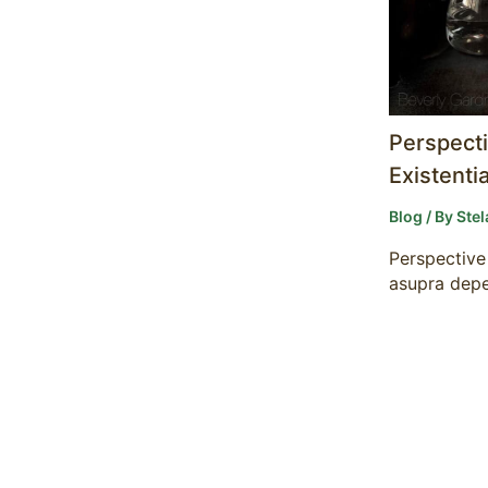
Perspecti
Existenti
Blog
/ By
Ste
Perspective 
asupra dep