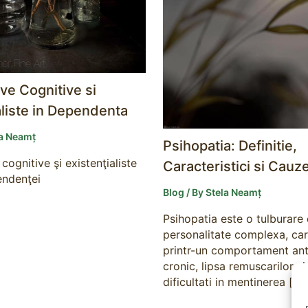
ve Cognitive si
aliste in Dependenta
la Neamț
Psihopatia: Definitie,
cognitive şi existenţialiste
Caracteristici si Cauz
endenţei
Blog
/ By
Stela Neamț
Psihopatia este o tulburare
personalitate complexa, car
printr-un comportament ant
cronic, lipsa remuscarilor si
dificultati in mentinerea […]