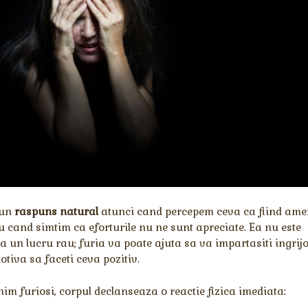
 un
raspuns natural
atunci cand percepem ceva ca fiind amen
u cand simtim ca eforturile nu ne sunt apreciate. Ea nu este
 un lucru rau; furia va poate ajuta sa va impartasiti ingrijo
tiva sa faceti ceva pozitiv.
im furiosi, corpul declanseaza o reactie fizica imediata: