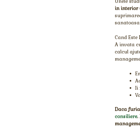
Unele stud
in interior
suprimarea
sanatoasa 
Cand Este 
A invata c
calcul ajut
management
E
Ac
Ii
Va
Daca furia 
consiliere
.
management