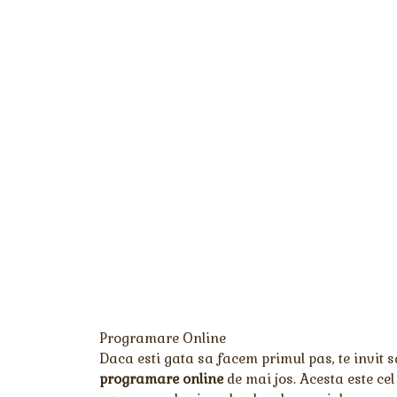
Skip
to
content
Programare Online
Daca esti gata sa facem primul pas, te invit s
programare online
de mai jos. Acesta este ce