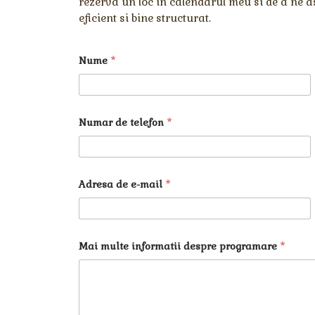
rezerva un loc in calendarul meu si de a ne a
eficient si bine structurat.
Nume
*
Numar de telefon
*
Adresa de e-mail
*
C
Mai multe informatii despre programare
*
o
n
s
i
m
t