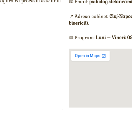
sigura ca procesul este unul
📧 Email:
psiholog.stelanea
📍 Adresa cabinet:
Cluj-Napoca
bisericii).
📅 Program:
Luni – Vineri: 0