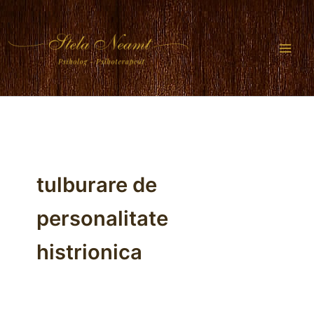
Skip
to
content
tulburare de
personalitate
histrionica