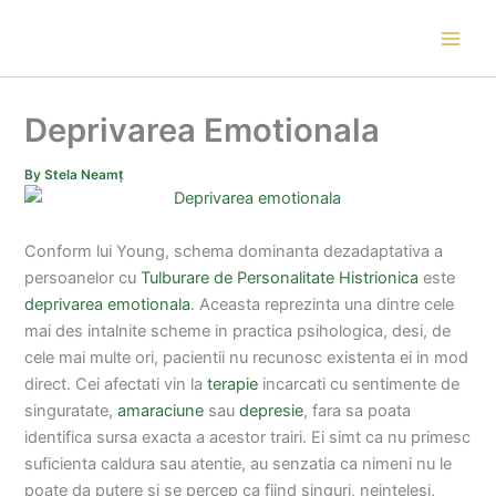
Skip
to
content
Deprivarea Emotionala
By
Stela Neamț
Conform lui Young, schema dominanta dezadaptativa a
persoanelor cu
Tulburare de Personalitate Histrionica
este
deprivarea emotionala
. Aceasta reprezinta una dintre cele
mai des intalnite scheme in practica psihologica, desi, de
cele mai multe ori, pacientii nu recunosc existenta ei in mod
direct. Cei afectati vin la
terapie
incarcati cu sentimente de
singuratate,
amaraciune
sau
depresie
, fara sa poata
identifica sursa exacta a acestor trairi. Ei simt ca nu primesc
suficienta caldura sau atentie, au senzatia ca nimeni nu le
poate da putere si se percep ca fiind singuri, neintelesi,