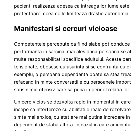
pacienti realizeaza adesea ca intreaga lor lume este co
protectoare, ceea ce le limiteaza drastic autonomia.
Manifestari si cercuri vicioase
Competentele percepute ca fiind slabe pot conduce la
performanta in sarcina, mai ales daca persoana se a
multe responsabilitati specifice adultului. Aceste pe
tensionate, obosesc cu usurinta si se confrunta cu d
exemplu, o persoana dependenta poate sa stea treaz
refacand in minte conversatiile cu persoanele import
spus nimic ofensiv care sa puna in pericol relatia lor 
Un cerc vicios se dezvolta rapid in momentul in care
incepe sa interfereze cu abilitatile reale de rezolvar
simte mai anxios, cu atat are mai putina incredere in 
dependent de sfatul altora. In cazul in care amenintar