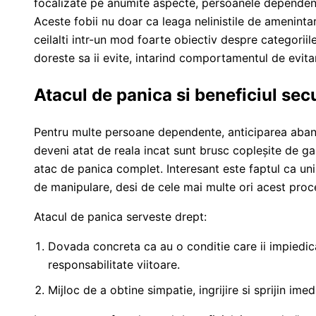
focalizate pe anumite aspecte, persoanele dependent
Aceste fobii nu doar ca leaga nelinistile de amenintar
ceilalti intr-un mod foarte obiectiv despre categorii
doreste sa ii evite, intarind comportamentul de evita
Atacul de panica si beneficiul se
Pentru multe persoane dependente, anticiparea aban
deveni atat de reala incat sunt brusc copleșite de ga
atac de panica complet. Interesant este faptul ca unii
de manipulare, desi de cele mai multe ori acest proce
Atacul de panica serveste drept:
Dovada concreta ca au o conditie care ii impiedic
responsabilitate viitoare.
Mijloc de a obtine simpatie, ingrijire si sprijin imedi