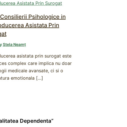
 Consilierii Psihologice in
ducerea Asistata Prin
gat
By
Stela Neamț
ucerea asistata prin surogat este
ces complex care implica nu doar
gii medicale avansate, ci si o
atura emotionala […]
nalitatea Dependenta”