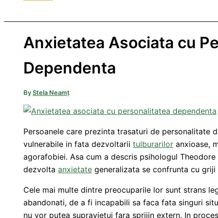
Anxietatea Asociata cu Pe
Dependenta
By
Stela Neamț
Persoanele care prezinta trasaturi de personalitate
vulnerabile in fata dezvoltarii
tulburarilor
anxioase, m
agorafobiei. Asa cum a descris psihologul Theodore Mil
dezvolta
anxietate
generalizata se confrunta cu griji
Cele mai multe dintre preocuparile lor sunt strans leg
abandonati, de a fi incapabili sa faca fata singuri situ
nu vor putea supravietui fara sprijin extern. In proce