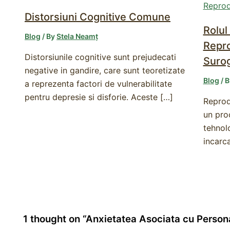
Distorsiuni Cognitive Comune
Rolul
Blog
/ By
Stela Neamț
Repro
Distorsiunile cognitive sunt prejudecati
Suro
negative in gandire, care sunt teoretizate
Blog
/ 
a reprezenta factori de vulnerabilitate
pentru depresie si disforie. Aceste […]
Reprod
un pro
tehnolo
incarc
1 thought on “Anxietatea Asociata cu Perso