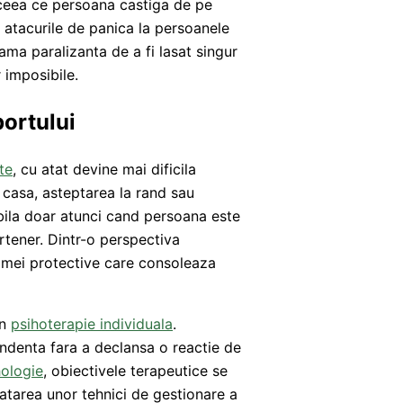
– ceea ce persoana castiga de pe
a atacurile de panica la persoanele
ma paralizanta de a fi lasat singur
r imposibile.
portului
te
, cu atat devine mai dificila
e casa, asteptarea la rand sau
abila doar atunci cand persoana este
artener. Dintr-o perspectiva
mamei protective care consoleaza
in
psihoterapie individuala
.
endenta fara a declansa o reactie de
hologie
, obiectivele terapeutice se
vatarea unor tehnici de gestionare a