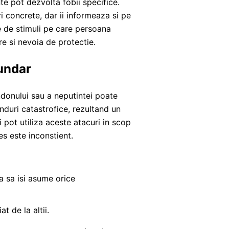
e pot dezvolta fobii specifice.
i concrete, dar ii informeaza si pe
le de stimuli pe care persoana
re si nevoia de protectie.
cundar
donului sau a neputintei poate
nduri catastrofice, rezultand un
 pot utiliza aceste atacuri in scop
s este inconstient.
a sa isi asume orice
at de la altii.