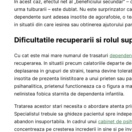
In acest caz, efectul net al „beneficiului secundar” 
urma tulburarii – este dublat. Nu este surprinzator c
dependente sunt adesea insotite de agorafobie, o tea
in situatii din care iesirea sau obtinerea ajutorului pa
Dificultatile recuperarii si rolul su
Cu cat este mai mare numarul de trasaturi
dependen
recuperarea. In situatii precum calatoriile departe d
deplasarea in grupuri de straini, teama devine toler
insotita de prezenta linistitoare a unui prieten sau p
psihanalitica, prietenul functioneaza ca o figura a 
nelinistea fobica starnita de dependenta infantila.
Tratarea acestor stari necesita o abordare atenta pr
Specialistul trebuie sa ghideze pacientul spre indep
abandon insuportabila. In cadrul unui
cabinet de psi
concentreaza pe cresterea increderii in sine si pe in