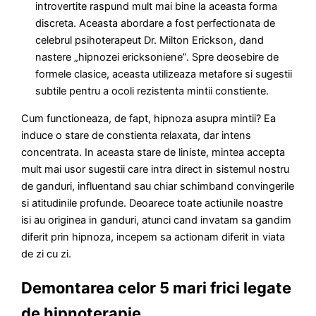
introvertite raspund mult mai bine la aceasta forma
discreta. Aceasta abordare a fost perfectionata de
celebrul psihoterapeut Dr. Milton Erickson, dand
nastere „hipnozei ericksoniene”. Spre deosebire de
formele clasice, aceasta utilizeaza metafore si sugestii
subtile pentru a ocoli rezistenta mintii constiente.
Cum functioneaza, de fapt, hipnoza asupra mintii? Ea
induce o stare de constienta relaxata, dar intens
concentrata. In aceasta stare de liniste, mintea accepta
mult mai usor sugestii care intra direct in sistemul nostru
de ganduri, influentand sau chiar schimband convingerile
si atitudinile profunde. Deoarece toate actiunile noastre
isi au originea in ganduri, atunci cand invatam sa gandim
diferit prin hipnoza, incepem sa actionam diferit in viata
de zi cu zi.
Demontarea celor 5 mari frici legate
de hipnoterapie