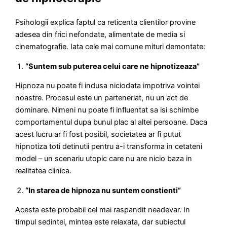
Psihologii explica faptul ca reticenta clientilor provine
adesea din frici nefondate, alimentate de media si
cinematografie. Iata cele mai comune mituri demontate:
“Suntem sub puterea celui care ne hipnotizeaza”
Hipnoza nu poate fi indusa niciodata impotriva vointei
noastre. Procesul este un parteneriat, nu un act de
dominare. Nimeni nu poate fi influentat sa isi schimbe
comportamentul dupa bunul plac al altei persoane. Daca
acest lucru ar fi fost posibil, societatea ar fi putut
hipnotiza toti detinutii pentru a-i transforma in cetateni
model – un scenariu utopic care nu are nicio baza in
realitatea clinica.
“In starea de hipnoza nu suntem constienti”
Acesta este probabil cel mai raspandit neadevar. In
timpul sedintei, mintea este relaxata, dar subiectul