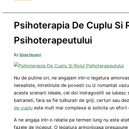
Psihoterapia De Cuplu Si 
Psihoterapeutului
By
Stela Neamț
Nu de putine ori, ne angajam intr-o legatura amoroa
nerealiste, intretinute de povesti cu iz romantat vazute
aceste scenarii ideale, cei doi indragostiti se iubesc s
batraneti, fara sa fie tulburati de griji, certuri sau de
de cuplu
este mult mai complexa si solicita un efort c
A ne angaja intr-o relatie pe termen lung nu este ata
fazele de inceput. O legatura armonioasa presupune 