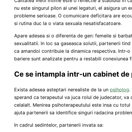
Calitatea vietii intime este o reflectie a stadiului in c
nu este singurul pilon al unei legaturi, el asigura un 
probleme serioase. O comunicare deficitara are ecou
si rutina duc la o viata sexuala nesatisfacatoare.
Apare adesea si o diferenta de gen: femeile si barbati
sexualitatii. In loc sa gaseasca solutii, partenerii tin
ca amandoi contribuie la dinamica respectiva. Intr-o
bariere sunt analizate pentru a restabili conexiunea f
Ce se intampla intr-un cabinet de
Exista adesea asteptari nerealiste de la un
psiholog
.
sperand ca terapeutul va juca rolul de judecator, va 
celalalt. Menirea psihoterapeutului este insa cu totul 
ajuta partenerii sa identifice singuri radacina proble
In cadrul sedintelor, partenerii invata sa: