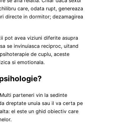
are se afla relatia. Chiar daca sexul
echilibru care, odata rupt, genereaza
ri directe in dormitor; dezamagirea
i pot avea viziuni diferite asupra
d sa se invinuiasca reciproc, uitand
 psihoterapie de cuplu, aceste
izica si emotionala.
 psihologie?
 Multi parteneri vin la sedinte
da dreptate unuia sau il va certa pe
alta: el este un ghid obiectiv care
melor.