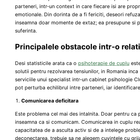
parteneri, intr-un context in care fiecare isi are propr
emotionale. Din dorinta de a fi fericiti, deseori refu
inseamna doar momente de extaz; ea presupune si per
suferinta.
Principalele obstacole intr-o relat
Desi statisticile arata ca o
psihoterapie de cuplu
este
solutii pentru rezolvarea tensiunilor, in Romania inca 
serviciile unui specialist intr-un cabinet psihologie C
pot perturba echilibrul intre parteneri, iar identificar
Comunicarea deficitara
Este problema cel mai des intalnita. Doar pentru ca p
inseamna ca si comunicam. Comunicarea in cuplu rea
capacitatea de a asculta activ si de a intelege proble
deconectarea, trebuie sa ne alegem cuvintele cu grija 