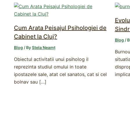
Evolu
Cum Arata Peisajul Psihologiei de
Sind
Cabinet la Cluj?
Blog
/ 
Blog
/ By
Stela Neamț
Burnout
Obiectul activitatii unui psiholog il
situati
reprezinta studiul omului in toate
disprop
ipostazele sale, atat cel sanatos, cat si cel
implic
bolnav sau […]