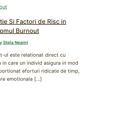
tie Si Factori de Risc in
romul Burnout
By
Stela Neamț
-ul este relationat direct cu
a in care un individ asigura in mod
ortionat eforturi ridicate de timp,
are emotionala […]