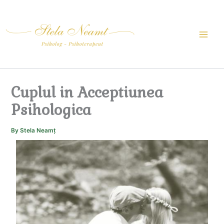
Skip
to
content
Cuplul in Acceptiunea
Psihologica
By
Stela Neamț