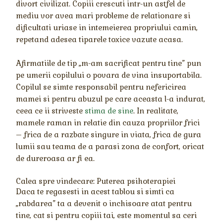
divort civilizat. Copiii crescuti intr-un astfel de
mediu vor avea mari probleme de relationare si
dificultati uriase in intemeierea propriului camin,
repetand adesea tiparele toxice vazute acasa.
Afirmatiile de tip „m-am sacrificat pentru tine” pun
pe umerii copilului o povara de vina insuportabila.
Copilul se simte responsabil pentru nefericirea
mamei si pentru abuzul pe care aceasta l-a indurat,
ceea ce ii striveste
stima de sine
. In realitate,
mamele raman in relatie din cauza propriilor frici
– frica de a razbate singure in viata, frica de gura
lumii sau teama de a parasi zona de confort, oricat
de dureroasa ar fi ea.
Calea spre vindecare: Puterea psihoterapiei
Daca te regasesti in acest tablou si simti ca
„rabdarea” ta a devenit o inchisoare atat pentru
tine, cat si pentru copiii tai, este momentul sa ceri