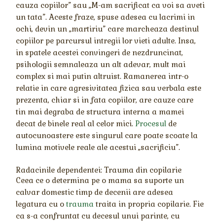
cauza copiilor” sau „M-am sacrificat ca voi sa aveti
un tata”. Aceste fraze, spuse adesea cu lacrimi in
ochi, devin un „martiriu” care marcheaza destinul
copiilor pe parcursul intregii lor vieti adulte. Insa,
in spatele acestei convingeri de nezdruncinat,
psihologii semnaleaza un alt adevar, mult mai
complex si mai putin altruist. Ramanerea intr-o
relatie in care agresivitatea fizica sau verbala este
prezenta, chiar si in fata copiilor, are cauze care
tin mai degraba de structura interna a mamei
decat de binele real al celor mici.
Procesul
de
autocunoastere este singurul care poate scoate la
lumina motivele reale ale acestui „sacrificiu”.
Radacinile dependentei: Trauma din copilarie
Ceea ce o determina pe o mama sa suporte un
calvar domestic timp de decenii are adesea
legatura cu o
trauma
traita in propria copilarie. Fie
ca s-a confruntat cu decesul unui parinte, cu