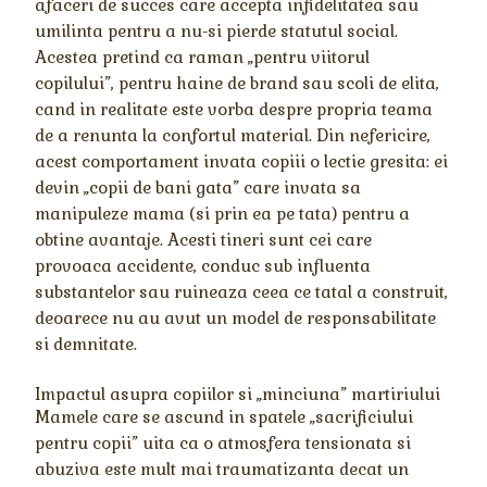
afaceri de succes care accepta infidelitatea sau
umilinta pentru a nu-si pierde statutul social.
Acestea pretind ca raman „pentru viitorul
copilului”, pentru haine de brand sau scoli de elita,
cand in realitate este vorba despre propria teama
de a renunta la confortul material. Din nefericire,
acest comportament invata copiii o lectie gresita: ei
devin „copii de bani gata” care invata sa
manipuleze mama (si prin ea pe tata) pentru a
obtine avantaje. Acesti tineri sunt cei care
provoaca accidente, conduc sub influenta
substantelor sau ruineaza ceea ce tatal a construit,
deoarece nu au avut un model de responsabilitate
si demnitate.
Impactul asupra copiilor si „minciuna” martiriului
Mamele care se ascund in spatele „sacrificiului
pentru copii” uita ca o atmosfera tensionata si
abuziva este mult mai traumatizanta decat un