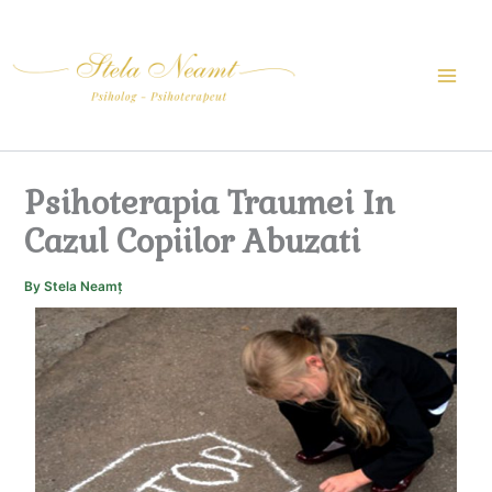
Skip
to
content
Psihoterapia Traumei In
Cazul Copiilor Abuzati
By
Stela Neamț