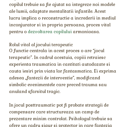
copilul trebuie sa fie ajutat sa integreze noi modele
ale lumii, adaptate mentalitatii infantile. Acest
lucru implica o reconstructie a increderii in mediul
inconjurator si in propria persoana, proces vital
pentru o
dezvoltarea copilului
armonioasa.
Rolul vital al jocului terapeutic
O functie centrala in acest proces o are “jocul
terapeutic”. In cadrul acestuia, copiii retraiesc
experienta traumatica in cantitati autodozate si
cauta iesiri prin viata lor fantasmatica. Ei exprima
adesea „fantezii de interventie”, modificand
simbolic evenimentele care preced trauma sau
anuland sfarsitul tragic.
In jocul posttraumatic pot fi probate strategii de
compensare care structureaza un camp de
prezentare minim controlat. Psihologul trebuie sa
ofere un cadru sigur si protector in care fantezia