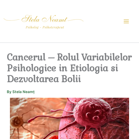
Skip
to
content
Cancerul – Rolul Variabilelor
Psihologice in Etiologia si
Dezvoltarea Bolii
By
Stela Neamț