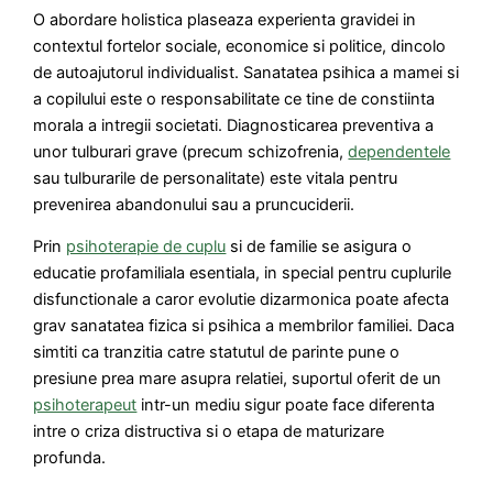
O abordare holistica plaseaza experienta gravidei in
contextul fortelor sociale, economice si politice, dincolo
de autoajutorul individualist. Sanatatea psihica a mamei si
a copilului este o responsabilitate ce tine de constiinta
morala a intregii societati. Diagnosticarea preventiva a
unor tulburari grave (precum schizofrenia,
dependentele
sau tulburarile de personalitate) este vitala pentru
prevenirea abandonului sau a pruncuciderii.
Prin
psihoterapie de cuplu
si de familie se asigura o
educatie profamiliala esentiala, in special pentru cuplurile
disfunctionale a caror evolutie dizarmonica poate afecta
grav sanatatea fizica si psihica a membrilor familiei. Daca
simtiti ca tranzitia catre statutul de parinte pune o
presiune prea mare asupra relatiei, suportul oferit de un
psihoterapeut
intr-un mediu sigur poate face diferenta
intre o criza distructiva si o etapa de maturizare
profunda.