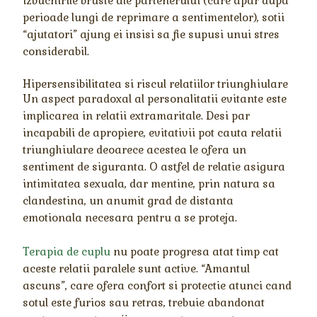
izbucnirile bruste ale partenerului (care apar dupa
perioade lungi de reprimare a sentimentelor), sotii
“ajutatori” ajung ei insisi sa fie supusi unui stres
considerabil.
Hipersensibilitatea si riscul relatiilor triunghiulare
Un aspect paradoxal al personalitatii evitante este
implicarea in relatii extramaritale. Desi par
incapabili de apropiere, evitativii pot cauta relatii
triunghiulare deoarece acestea le ofera un
sentiment de siguranta. O astfel de relatie asigura
intimitatea sexuala, dar mentine, prin natura sa
clandestina, un anumit grad de distanta
emotionala necesara pentru a se proteja.
Terapia de cuplu
nu poate progresa atat timp cat
aceste relatii paralele sunt active. “Amantul
ascuns”, care ofera confort si protectie atunci cand
sotul este furios sau retras, trebuie abandonat