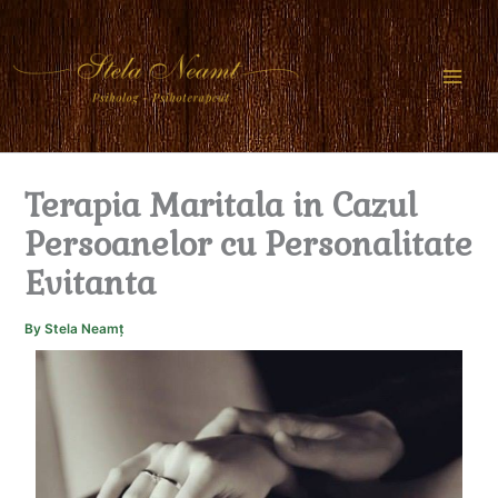
Skip
to
content
Terapia Maritala in Cazul
Persoanelor cu Personalitate
Evitanta
By
Stela Neamț