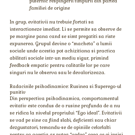
puternic respingerii timpurii din partea
familiei de origine
In grup, evitativii nu trebuie fortati sa
interactioneze imediat. Li se permite sa observe de
pe margine pana cand se simt pregatiti sa riste
expunerea. Grupul devine o “macheta” a lumii
sociale unde acestia pot achizitiona si practica
abilitati sociale intr-un mediu sigur, primind
feedback empatic pentru calitatile lor pe care
singuri nu le observa sau le devalorizeaza.
Radacinile psihodinamice: Rusinea si Superego-ul
punitiv
Din perspectiva psihodinamica, comportamentul
evitativ este condus de o rusine profunda de a nu
se ridica la nivelul propriului “Ego ideal”. Evitativii
se vad pe sine ca fiind slabi, deficienti sau chiar
dezgustatori, temandu-se de opiniile celorlalti
pentru ca acestia ar putea “vedea” ceea ce ei insisi