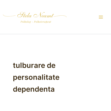
Skip
to
content
tulburare de
personalitate
dependenta