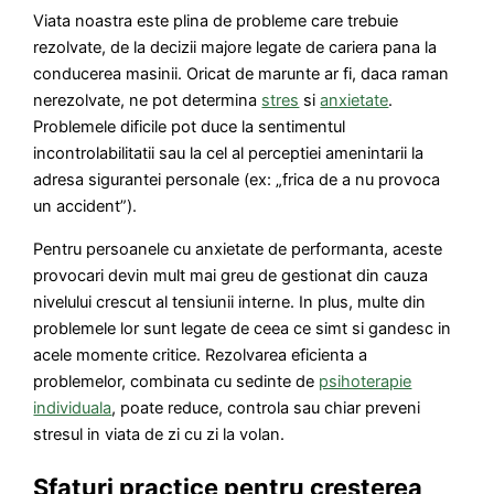
Viata noastra este plina de probleme care trebuie
rezolvate, de la decizii majore legate de cariera pana la
conducerea masinii. Oricat de marunte ar fi, daca raman
nerezolvate, ne pot determina
stres
si
anxietate
.
Problemele dificile pot duce la sentimentul
incontrolabilitatii sau la cel al perceptiei amenintarii la
adresa sigurantei personale (ex: „frica de a nu provoca
un accident”).
Pentru persoanele cu anxietate de performanta, aceste
provocari devin mult mai greu de gestionat din cauza
nivelului crescut al tensiunii interne. In plus, multe din
problemele lor sunt legate de ceea ce simt si gandesc in
acele momente critice. Rezolvarea eficienta a
problemelor, combinata cu sedinte de
psihoterapie
individuala
, poate reduce, controla sau chiar preveni
stresul in viata de zi cu zi la volan.
Sfaturi practice pentru cresterea