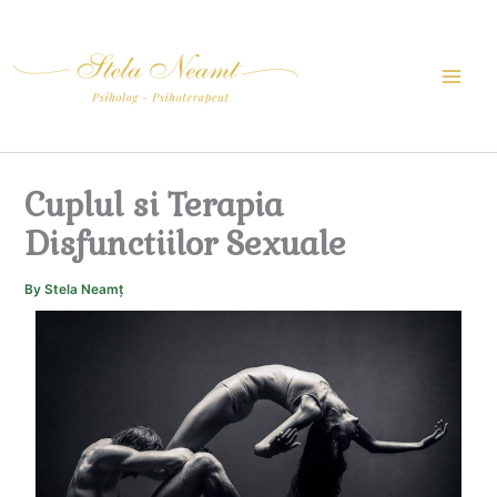
Skip
to
content
Cuplul si Terapia
Disfunctiilor Sexuale
By
Stela Neamț