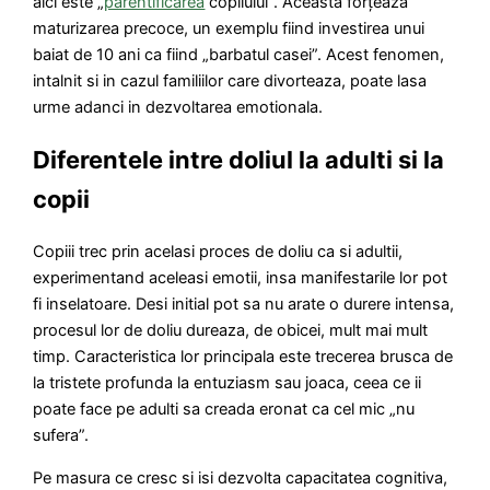
aici este „
parentificarea
copilului”. Aceasta forțeaza
maturizarea precoce, un exemplu fiind investirea unui
baiat de 10 ani ca fiind „barbatul casei”. Acest fenomen,
intalnit si in cazul familiilor care divorteaza, poate lasa
urme adanci in dezvoltarea emotionala.
Diferentele intre doliul la adulti si la
copii
Copiii trec prin acelasi proces de doliu ca si adultii,
experimentand aceleasi emotii, insa manifestarile lor pot
fi inselatoare. Desi initial pot sa nu arate o durere intensa,
procesul lor de doliu dureaza, de obicei, mult mai mult
timp. Caracteristica lor principala este trecerea brusca de
la tristete profunda la entuziasm sau joaca, ceea ce ii
poate face pe adulti sa creada eronat ca cel mic „nu
sufera”.
Pe masura ce cresc si isi dezvolta capacitatea cognitiva,