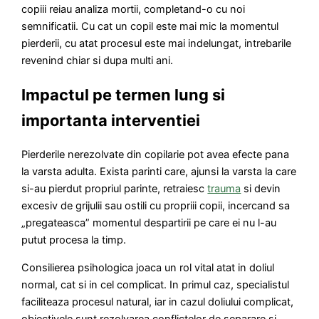
copiii reiau analiza mortii, completand-o cu noi
semnificatii. Cu cat un copil este mai mic la momentul
pierderii, cu atat procesul este mai indelungat, intrebarile
revenind chiar si dupa multi ani.
Impactul pe termen lung si
importanta interventiei
Pierderile nerezolvate din copilarie pot avea efecte pana
la varsta adulta. Exista parinti care, ajunsi la varsta la care
si-au pierdut propriul parinte, retraiesc
trauma
si devin
excesiv de grijulii sau ostili cu propriii copii, incercand sa
„pregateasca” momentul despartirii pe care ei nu l-au
putut procesa la timp.
Consilierea psihologica joaca un rol vital atat in doliul
normal, cat si in cel complicat. In primul caz, specialistul
faciliteaza procesul natural, iar in cazul doliului complicat,
obiectivele sunt rezolvarea conflictelor de separare si