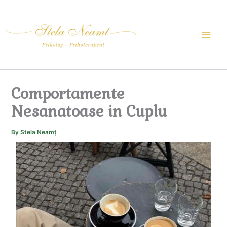
Skip
to
content
Comportamente
Nesanatoase in Cuplu
By
Stela Neamț