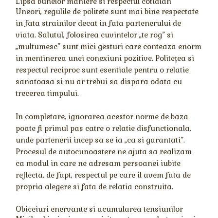
Lipsa bunelor maniere si respectul cotidian
Uneori, regulile de politete sunt mai bine respectate
in fata strainilor decat in fata partenerului de
viata. Salutul, folosirea cuvintelor „te rog” si
„multumesc” sunt mici gesturi care conteaza enorm
in mentinerea unei conexiuni pozitive. Politețea si
respectul reciproc sunt esentiale pentru o relatie
sanatoasa si nu ar trebui sa dispara odata cu
trecerea timpului.
In completare, ignorarea acestor norme de baza
poate fi primul pas catre o relatie disfunctionala,
unde partenerii incep sa se ia „ca si garantati”.
Procesul de autocunoastere ne ajuta sa realizam
ca modul in care ne adresam persoanei iubite
reflecta, de fapt, respectul pe care il avem fata de
propria alegere si fata de relatia construita.
Obiceiuri enervante si acumularea tensiunilor