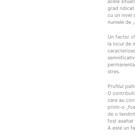
acele situat
grad ridicat
cu un nivel 
numele de „
Un factor ch
la locul de 
caracterize
semnificativ
permanenta,
stres.
Profilul psi
O contribut
care au con
printr-o „fo
de o tendint
fost asaltat
A este un fa