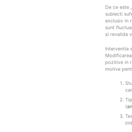
De ce este „
subiecti su
exclusiv in 
sunt fluctu
si revalida 
Interventia 
Modificarea
pozitive in 
motive pen
Stu
car
Tip
(
an
Tes
im