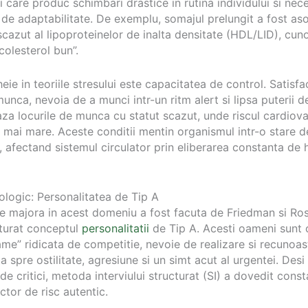
ii care produc schimbari drastice in rutina individului si nec
 de adaptabilitate. De exemplu, somajul prelungit a fost aso
scazut al lipoproteinelor de inalta densitate (HDL/LID), cu
colesterol bun”.
eie in teoriile stresului este capacitatea de control. Satisf
munca, nevoia de a munci intr-un ritm alert si lipsa puterii d
aza locurile de munca cu statut scazut, unde riscul cardiova
 mai mare. Aceste conditii mentin organismul intr-o stare d
 afectand sistemul circulator prin eliberarea constanta de
hologic: Personalitatea de Tip A
ie majora in acest domeniu a fost facuta de Friedman si R
turat conceptul
personalitatii
de Tip A. Acesti oameni sunt c
ame” ridicata de competitie, nevoie de realizare si recunoast
a spre ostilitate, agresiune si un simt acut al urgentei. Des
 de critici, metoda interviului structurat (SI) a dovedit const
ctor de risc autentic.