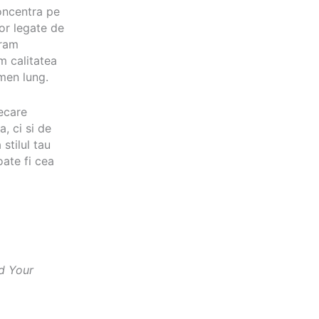
oncentra pe
lor legate de
eram
m calitatea
rmen lung.
iecare
, ci si de
stilul tau
oate fi cea
d Your