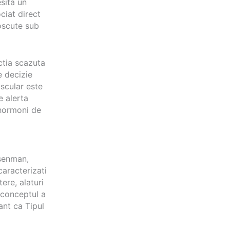
esita un
ciat direct
noscute sub
actia scazuta
e decizie
scular este
e alerta
 hormoni de
osenman,
aracterizati
ere, alaturi
i conceptul a
ant ca Tipul