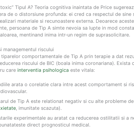
toxic” Tipul A? Teoria cognitiva inaintata de Price sugereaz
fera de o distorsiune profunda: ei cred ca respectul de sine
realizari materiale si recunoastere externa. Deoarece acest
ante, persoana de Tip A simte nevoia sa lupte in mod consta
valoarea, mentinand inima intr-un regim de suprasolicitare.
si managementul riscului
 tiparelor comportamentale de Tip A prin terapie a dat rezu
reducerea riscului de BIC (boala inima coronariana). Exista c
tru care
interventia psihologica
este vitala:
diile arata o corelatie clara intre acest comportament si ris
diovascular.
arul de Tip A este relationat negativ si cu alte probleme d
xietate
, imunitate scazuta).
tarile experimentale au aratat ca reducerea ostilitatii si a n
bunatateste direct prognosticul medical.