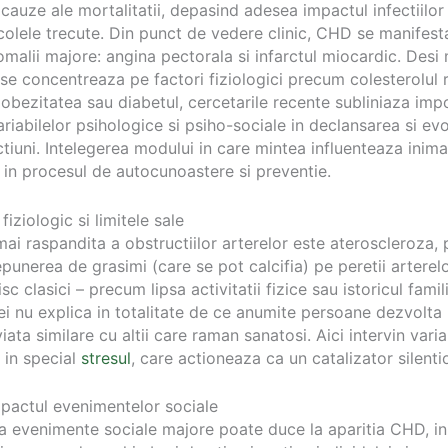
 cauze ale mortalitatii, depasind adesea impactul infectiilor
olele trecute. Din punct de vedere clinic, CHD se manifest
omalii majore: angina pectorala si infarctul miocardic. Desi
 se concentreaza pe factori fiziologici precum colesterolul r
obezitatea sau diabetul, cercetarile recente subliniaza imp
ariabilelor psihologice si psiho-sociale in declansarea si evo
tiuni. Intelegerea modului in care mintea influenteaza inim
 in procesul de autocunoastere si preventie.
iziologic si limitele sale
ai raspandita a obstructiilor arterelor este ateroscleroza,
punerea de grasimi (care se pot calcifia) pe peretii arterelo
isc clasici – precum lipsa activitatii fizice sau istoricul famil
ei nu explica in totalitate de ce anumite persoane dezvolta 
viata similare cu altii care raman sanatosi. Aici intervin varia
 in special
stresul
, care actioneaza ca un catalizator silenti
mpactul evenimentelor sociale
a evenimente sociale majore poate duce la aparitia CHD, in