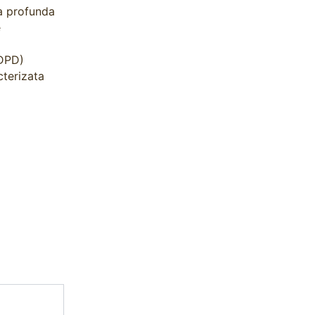
za profunda
e
(DPD)
cterizata