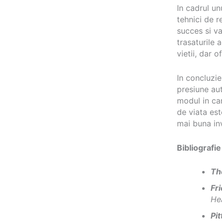
In cadrul un
tehnici de r
succes si v
trasaturile 
vietii, dar 
In concluzie
presiune aut
modul in ca
de viata est
mai buna inv
Bibliografie
Th
Fr
He
Pit