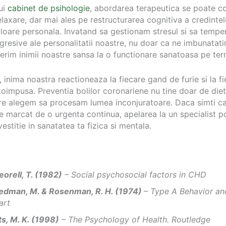
ui
cabinet de psihologie
, abordarea terapeutica se poate c
elaxare, dar mai ales pe restructurarea cognitiva a credinte
aloare personala. Invatand sa gestionam stresul si sa temp
agresive ale personalitatii noastre, nu doar ca ne imbunatati
oferim inimii noastre sansa la o functionare sanatoasa pe te
, inima noastra reactioneaza la fiecare gand de furie si la f
oimpusa. Preventia bolilor coronariene nu tine doar de dieta
re alegem sa procesam lumea inconjuratoare. Daca simti ca 
e marcat de o urgenta continua, apelarea la un specialist p
estitie in sanatatea ta fizica si mentala.
eorell, T. (1982)
– Social psychosocial factors in CHD
iedman, M. & Rosenman, R. H. (1974)
– Type A Behavior an
art
ts, M. K. (1998)
– The Psychology of Health. Routledge