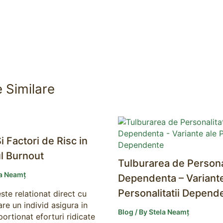
e Similare
i Factori de Risc in
l Burnout
Tulburarea de Persona
la Neamț
Dependenta – Variante
Personalitatii Depend
ste relationat direct cu
care un individ asigura in
Blog
/ By
Stela Neamț
ortionat eforturi ridicate