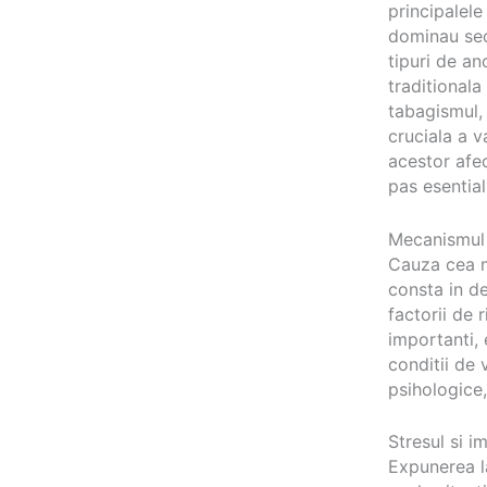
principalele
dominau sec
tipuri de an
traditionala
tabagismul, 
cruciala a v
acestor afec
pas esential
Mecanismul f
Cauza cea m
consta in de
factorii de r
importanti, 
conditii de 
psihologice,
Stresul si i
Expunerea l