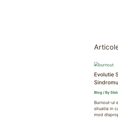
Articol
Evolutie S
Sindromu
Blog
/ By
Ste
Burnout-ul e
situatia in 
mod disprop