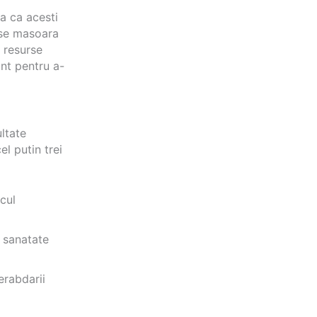
a ca acesti
 se masoara
e resurse
nt pentru a-
ltate
el putin trei
cul
e sanatate
erabdarii