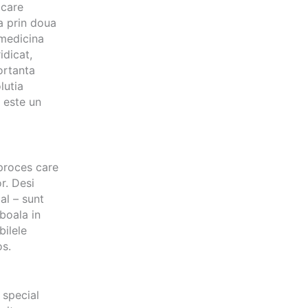
 care
a prin doua
 medicina
idicat,
ortanta
lutia
a este un
 proces care
r. Desi
ial – sunt
boala in
bilele
os.
 special