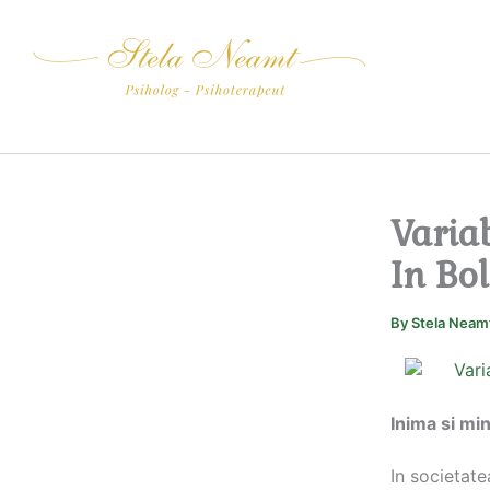
Skip
to
content
Variab
In Bo
By
Stela Neam
Inima si min
In societat