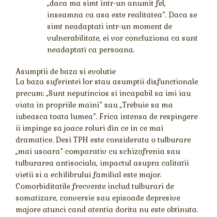
„daca ma simt intr-un anumit fel,
inseamna ca asa este realitatea”. Daca se
simt neadaptati intr-un moment de
vulnerabilitate, ei vor concluziona ca sunt
neadaptati ca persoana.
Asumptii de baza si evolutie
La baza suferintei lor stau asumptii disfunctionale
precum: „Sunt neputincios si incapabil sa imi iau
viata in propriile maini” sau „Trebuie sa ma
iubeasca toata lumea”. Frica intensa de respingere
ii impinge sa joace roluri din ce in ce mai
dramatice. Desi TPH este considerata o tulburare
„mai usoara” comparativ cu schizofrenia sau
tulburarea antisociala, impactul asupra calitatii
vietii si a echilibrului familial este major.
Comorbiditatile frecvente includ tulburari de
somatizare, conversie sau episoade depresive
majore atunci cand atentia dorita nu este obtinuta.