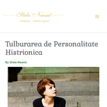
Skip
to
content
Tulburarea de Personalitate
Histrionica
By
Stela Neamț