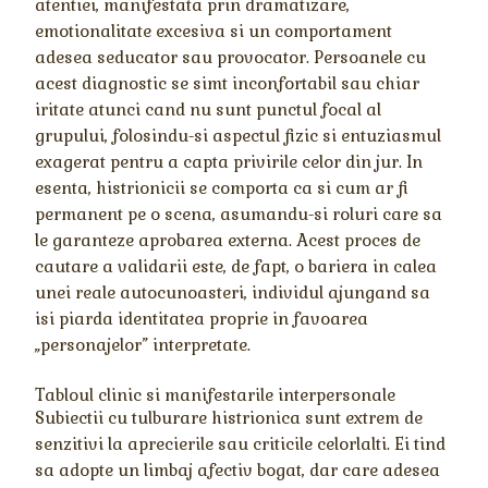
atentiei, manifestata prin dramatizare,
emotionalitate excesiva si un comportament
adesea seducator sau provocator. Persoanele cu
acest diagnostic se simt inconfortabil sau chiar
iritate atunci cand nu sunt punctul focal al
grupului, folosindu-si aspectul fizic si entuziasmul
exagerat pentru a capta privirile celor din jur. In
esenta, histrionicii se comporta ca si cum ar fi
permanent pe o scena, asumandu-si roluri care sa
le garanteze aprobarea externa. Acest proces de
cautare a validarii este, de fapt, o bariera in calea
unei reale autocunoasteri, individul ajungand sa
isi piarda identitatea proprie in favoarea
„personajelor” interpretate.
Tabloul clinic si manifestarile interpersonale
Subiectii cu tulburare histrionica sunt extrem de
senzitivi la aprecierile sau criticile celorlalti. Ei tind
sa adopte un limbaj afectiv bogat, dar care adesea