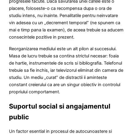
progresele facute. Daca savurarea unei cafele este o
placere, foloseste-o ca recompensa dupa o ora de
studiu intens, nu inainte. Penalitatile pentru neinvatare
vin adesea cu un „decrement temporal” (ne spunem ca
mai e timp pana la examen), de aceea trebuie sa aducem
consecintele pozitive in prezent.
Reorganizarea mediului este un alt pilon al succesului.
Masa de lucru trebuie sa contina strictul necesar: foaia
de hartie, instrumentele de scris si bibliografia. Telefonul
trebuie sa fie inchis, iar televizorul eliminat din camera de
studiu. Un mediu „curat” de distractii ii aminteste
constant creierului ca are un singur obiectiv in controlul
propriului comportament.
Suportul social si angajamentul
public
Un factor esential in procesul de autocunoastere si