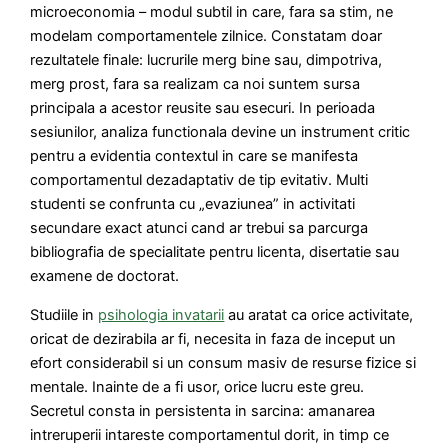
microeconomia – modul subtil in care, fara sa stim, ne
modelam comportamentele zilnice. Constatam doar
rezultatele finale: lucrurile merg bine sau, dimpotriva,
merg prost, fara sa realizam ca noi suntem sursa
principala a acestor reusite sau esecuri. In perioada
sesiunilor, analiza functionala devine un instrument critic
pentru a evidentia contextul in care se manifesta
comportamentul dezadaptativ de tip evitativ. Multi
studenti se confrunta cu „evaziunea” in activitati
secundare exact atunci cand ar trebui sa parcurga
bibliografia de specialitate pentru licenta, disertatie sau
examene de doctorat.
Studiile in
psihologia invatarii
au aratat ca orice activitate,
oricat de dezirabila ar fi, necesita in faza de inceput un
efort considerabil si un consum masiv de resurse fizice si
mentale. Inainte de a fi usor, orice lucru este greu.
Secretul consta in persistenta in sarcina: amanarea
intreruperii intareste comportamentul dorit, in timp ce