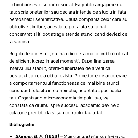
schimbare este suportul social. Fa public angajamentul
tau: scrie prietenilor sau declara intentia de studiu in fata
persoanelor semnificative. Cauta compania celor care au
obiective similare; acestia te pot ajuta sa ramai
concentrat si iti pot atrage atentia atunci cand deviezi de
la sarcina.
Regula de aur este: „nu ma ridic de la masa, indiferent cat
de eficient lucrez in acel moment”. Dupa finalizarea
intervalului stabilit, ofera-ti libertatea de a verifica
postasul sau de a citi o revista. Procedurile de accelerare
a comportamentului functioneaza cel mai bine atunci
cand sunt folosite in combinatie, adaptate specificului
tau. Organizand microeconomia timpului tau, vei
constata ca drumul spre succesul academic devine o
calatorie predictibila si sub controlul tau total.
Bibliografie
Skinner, B. F. (1953)
– Science and Human Behavior