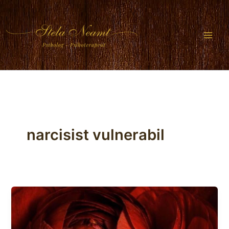
Skip
to
content
narcisist vulnerabil