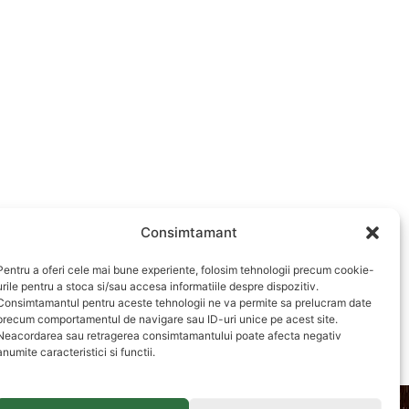
Consimtamant
Pentru a oferi cele mai bune experiente, folosim tehnologii precum cookie-
urile pentru a stoca si/sau accesa informatiile despre dispozitiv.
Consimtamantul pentru aceste tehnologii ne va permite sa prelucram date
precum comportamentul de navigare sau ID-uri unice pe acest site.
Neacordarea sau retragerea consimtamantului poate afecta negativ
anumite caracteristici si functii.