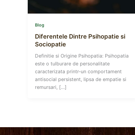
Blog
Diferentele Dintre Psihopatie si
Sociopatie
Definitie si Origine Psihopatia: Psihopatia
este o tulburare de personalitate
caracterizata printr-un comportament
antisocial persistent, lipsa de empatie si
remursari, […]